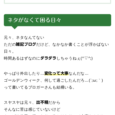
ネタがなくて困る日々
元々、ネタなんてない
ただの
だけど、なかなか書くことが浮かばない
雑記ブログ
日々。
時間あるはずなのに
しちゃうねぇ(^▽^;)
ダラダラ
やっぱり外出したり…
なんだな…
変化って大事
ゴールデンウィーク、何して過ごしたんだろ…(´;ω;｀)
って書いてるブロガーさんも結構いる。
スヤスヤは元々、
だから
出不精
そんなに苦は感じていないけど