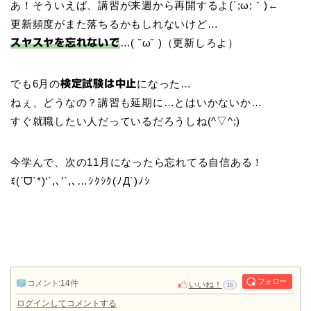
あ！そういえば、講習が来週から再開するよ(´;ω;｀)←
更新頻度がまた落ちるかもしれないけど…
…( ˘ω˘ )（更新しろよ）
スヤスヤを忘れないで
でも6月の
になった…
検定試験は中止
ねぇ、どうなの？講習も延期に…とはいかないか…
すぐ就職したい人だっているだろうしね(^▽^;)
今学んで、次の11月になったら忘れてる自信ある！
ꉂ(ˊᗜˋ*)‘`,､’`,､…ｼｸｼｸ(ﾉД`)ﾉｼ