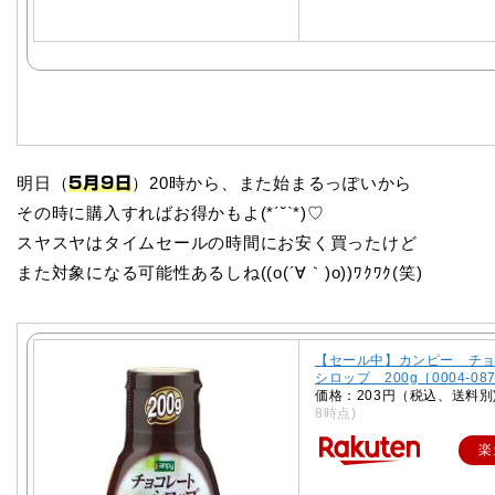
明日（
）20時から、また始まるっぽいから
5月9日
その時に購入すればお得かもよ(*´˘`*)♡
スヤスヤはタイムセールの時間にお安く買ったけど
また対象になる可能性あるしね((o(´∀｀)o))ﾜｸﾜｸ(笑)
【セール中】カンピー チ
シロップ 200g［0004-087
価格：203円（税込、送料別
8時点)
楽