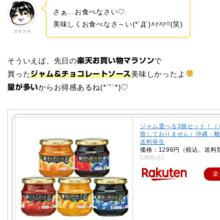
さぁ…お食べなさい♡
美味しくお食べなさ～い(*´Д`)ﾊｧﾊｧ♡(笑)
スヤスヤ
そういえば、先日の
で
楽天お買い物マラソン
買った
美味しかったよ
ジャム＆チョコレートソース
からお得感あるね(*´˘`*)♡
量が多い
ジャム選べる3個セット！（
致しておりません）沖縄・
送料発生
価格：1296円（税込、送料別
5/8時点)
楽