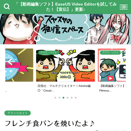
「【動画編集ソフト】EaseUS Video Editorを試してみ
た！【宣伝】」更新♪
アプリ・ソフト
アプリ・ソフト
】
目指せ、マルチクリエイター！Adobe編
【動画編集ソフト】Wonde
or...
①「Creati...
Filmora...
アフィリエイト
フレンチ食パンを焼いたよ♪