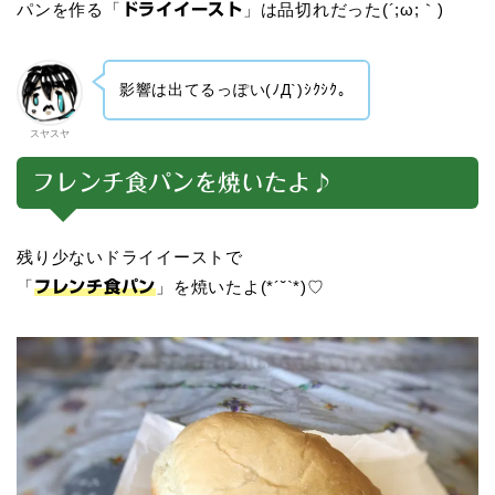
パンを作る「
」は品切れだった(´;ω;｀)
ドライイースト
影響は出てるっぽい(ﾉД`)ｼｸｼｸ。
スヤスヤ
フレンチ食パンを焼いたよ♪
残り少ないドライイーストで
「
」を焼いたよ(*´˘`*)♡
フレンチ食パン