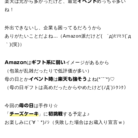
楽天は元から多かったけど、最近
めっちゃ多い
イベント
ね！
外出できないし、企業も困ってるだろうから
ありがたいことだよね…（Amazon派だけど( ´д)ﾋｿﾋｿ(´д
｀)(笑)）
は
イメージがあるから
Amazon
ギフト系に弱い
（包装が乱雑だったりで低評価が多い）
母の日とか
は
よね(*´˘`*)♡
イベント時
楽天も強そう
（母の日ギフトは高めだったからやめたけど(ﾉД`)ｼｸｼｸ）
今回の
は手作り☆
母の日
「
」に
する予定よ♪
チーズケーキ
初挑戦
お楽しみに(´∀｀*)ﾉｼ（失敗した場合はお蔵入り宣言ｗ）