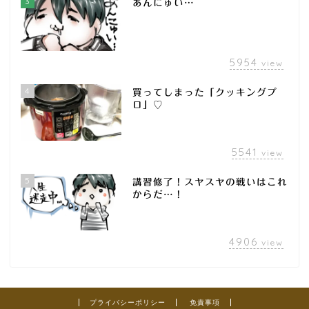
3
あんにゅい…
5954
view
4
買ってしまった「クッキングプ
ロ」♡
5541
view
5
講習修了！スヤスヤの戦いはこれ
からだ…！
4906
view
プライバシーポリシー
免責事項