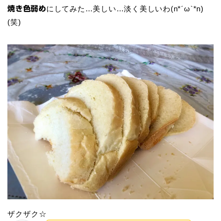
にしてみた…美しい…淡く美しいわ(n*´ω`*n)
焼き色弱め
(笑)
ザクザク☆