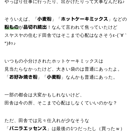
やっぱり仕事に行ったり、出かけたりって大事なんだね♪
そういえば、「
」「
」などの
小麦粉
ホットケーキミックス
が
！なんて言われて焦っていたけど
粉もの
品切れ続出
スヤスヤの住むド田舎ではそこまで心配はなさそうε-(´∀｀
*)ﾎｯ♪
いつもの小分けされたホットケーキミックスは
見当たらなかったけど、大きい袋のは普通にあったよ。
「
」「
」なんかも普通にあった。
お好み焼き粉
小麦粉
一部の都会は大変かもしれないけど、
田舎は今の所、そこまで心配はしなくていいのかな？
ただ、田舎では元々仕入れが少なそうな
「
」は最後の1つだったし（買ったｗ）
バニラエッセンス