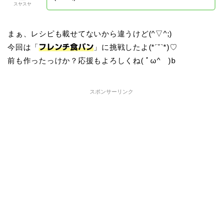
スヤスヤ
まぁ、レシピも載せてないから違うけど(^▽^;)
今回は「
」に挑戦したよ(*´˘`*)♡
フレンチ食パン
前も作ったっけか？応援もよろしくね( ﾟω^ )b
スポンサーリンク