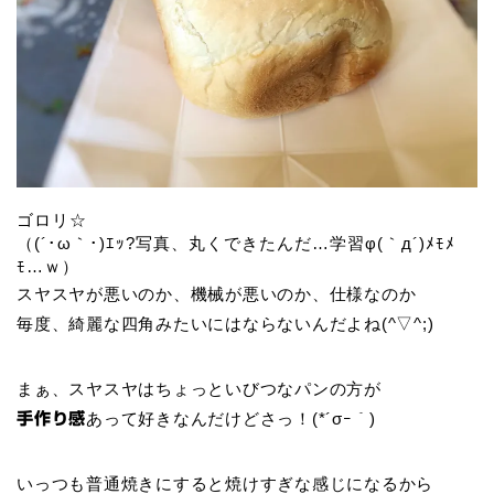
ゴロリ☆
（(´･ω｀･)ｴｯ?写真、丸くできたんだ…学習φ(｀д´)ﾒﾓﾒ
ﾓ…ｗ）
スヤスヤが悪いのか、機械が悪いのか、仕様なのか
毎度、綺麗な四角みたいにはならないんだよね(^▽^;)
まぁ、スヤスヤはちょっといびつなパンの方が
あって好きなんだけどさっ！(*´σｰ｀)
手作り感
いっつも普通焼きにすると焼けすぎな感じになるから