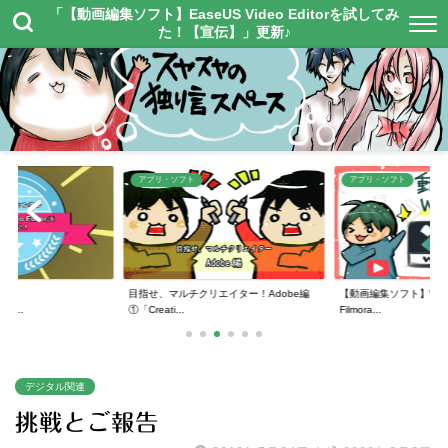
「【動画編集ソフト】EaseUS Video Editorを試してみ
た！【宣伝】」更新♪
アプリ・ソフト
アプリ・ソフト
】
目指せ、マルチクリエイター！Adobe編
【動画編集ソフト】Wonde
or...
①「Creati...
Filmora...
デジタル関連
挑戦とご報告