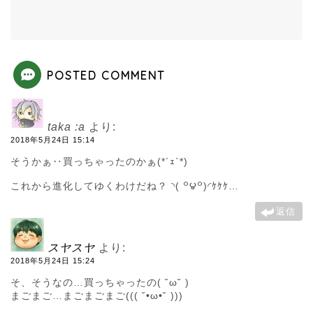
POSTED COMMENT
taka :a
より:
2018年5月24日 15:14
そうかぁ‥買っちゃったのかぁ(*´ｪ`*)
これから進化してゆくわけだね？ ◝( ꒪౪꒪)◜ｹｹｹ…
返信
スヤスヤ
より:
2018年5月24日 15:24
そ、そうなの…買っちゃったの( ˘ω˘ )
まごまご…まごまごまご((( ˘•ω•˘ )))