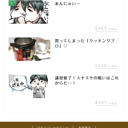
3
あんにゅい…
5957
view
4
買ってしまった「クッキングプ
ロ」♡
5544
view
5
講習修了！スヤスヤの戦いはこれ
からだ…！
4907
view
プライバシーポリシー
免責事項