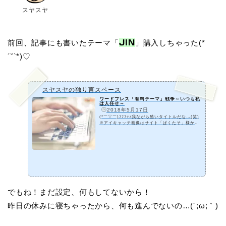
スヤスヤ
前回、記事にも書いたテーマ「
」購入しちゃった(*
JIN
´˘`*)♡
スヤスヤの独り言スペース
ワードプレス「有料テーマ」戦争～いつも私
は人任せ～
️
2018年5月17日
(*￣▽￣)ﾌﾌﾌｯ♪我ながら酷いタイトルだな…(笑)
※アイキャッチ画像はサイト「ぱくたそ」様か
ら。スヤスヤはこんなに綺麗な手じゃないゾ♡ブ
ツブツまみれダゾ(ﾉД`)ｼｸｼｸ…。これって何なん
だろ…皮膚科に行くとか面倒だけど、年々増えて
るような…手湿疹とは違うの…？((((；ﾟДﾟ))))
（独り言ｗ）大好きなブロガーさんがワードプレ
スにお引越しされてそのブロガーさんのファンブ
ロガーさん達が色めき立っています(笑)（もちろ
ん、スヤスヤも含めてね( ´艸｀)♡）HTMLとかC
SSとか…イヤッ！勉強なんてしたくないッ‼(´;ω;
｀)(笑)…から、有料テ…
でもね！まだ設定、何もしてないから！
昨日の休みに寝ちゃったから、何も進んでないの…(´;ω;｀)