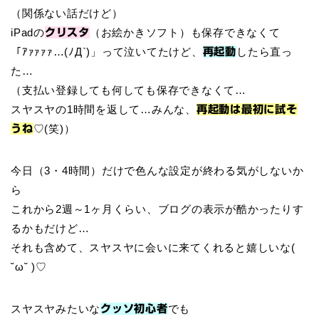
（関係ない話だけど）
iPadの
（お絵かきソフト）も保存できなくて
クリスタ
「ｱｧｧｧｧ…(ﾉД`)」って泣いてたけど、
したら直っ
再起動
た…
（支払い登録しても何しても保存できなくて…
スヤスヤの1時間を返して…みんな、
再起動は最初に試そ
♡(笑)）
うね
今日（3・4時間）だけで色んな設定が終わる気がしないか
ら
これから2週～1ヶ月くらい、ブログの表示が酷かったりす
るかもだけど…
それも含めて、スヤスヤに会いに来てくれると嬉しいな(
˘ω˘ )♡
スヤスヤみたいな
でも
クッソ初心者