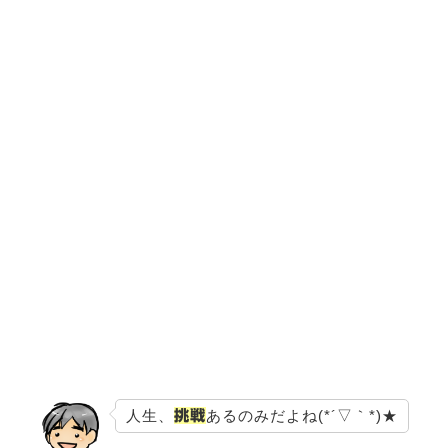
人生、
あるのみだよね(*´▽｀*)★
挑戦