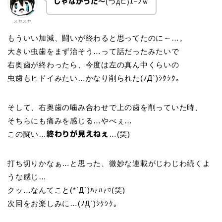
じゃなかった～
(つд⊂)ｴｰﾝｗ
スヤスヤ
もういい加減、闘いが終わると思ってたのに～…。
大きい虫歯をまず治そう…って話だったみたいで
右奥歯が終わったら、今度は左の真ん中くらいの
虫歯もヒドイみたい…かなり削られた(ﾉД`)ｼｸｼｸ。
そして、右奥歯の噛み合わせで上の歯を削っていた時、
そちらにも痛みを感じる…やべぇ…
この闘い…
…(笑)
終わりが見えねぇ
打ち切りかなぁ…と思った、微妙な連載がじわじわ続くよ
うな感じ…
クッ…なんてこと(*´Д`)ﾊｧﾊｧ♡(笑)
次回をお楽しみに…(ﾉД`)ｼｸｼｸ。