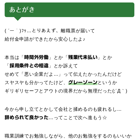
あとがき
( ´ー｀)ﾌｩ…とりあえず、離職票が届いて
給付金申請ができたから安心したよ♪
本当は「
」とか「
」とか
時間外労働
残業代未払い
「
」とか訴えて
採用条件との相違
せめて「悪い企業だよ…」って伝えたかったんだけど
スヤスヤも分かってたけど、
というか
グレーゾーン
ギリギリセーフとアウトの境界だから無理だった(;´Д｀)
今から申し立てとかして会社と揉めるのも疲れるし…
…ってことで次へ進もう☆
辞められて良かった
職業訓練でお勉強しながら、他のお勉強をするのもいいか