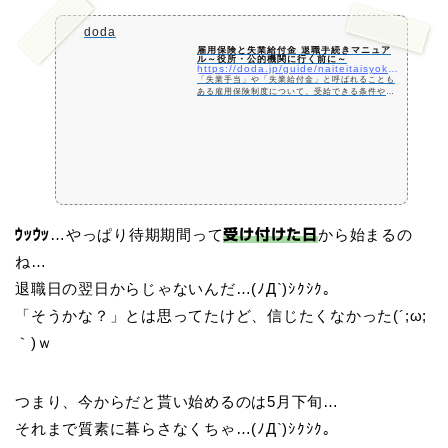
doda
雇用保険と失業給付金 退職手続きマニュア
ル～役所・公的機関に行く前に～
https://doda.jp/guide/naiteitaisyoku/koyouhoken/
「失業手当」や「失業給付金」と呼ばれることも
ある雇用保険制度について、受給できる条件や、
受給するまでの流れ、自己都合の場合は？会社都
合の場合は？をそれぞれ解説します。
…やっぱり待期期間って
から始まるの
ｳｯｳｯ
受け付けた日
ね…
退職日の翌日からじゃないんだ…(ﾉД`)ｼｸｼｸ。
「そうかな？」とは思ってたけど、信じたくなかった(´;ω;
｀)ｗ
つまり、今からだと貰い始めるのは5月下旬…
それまで質素に暮らさなくちゃ…(ﾉД`)ｼｸｼｸ。