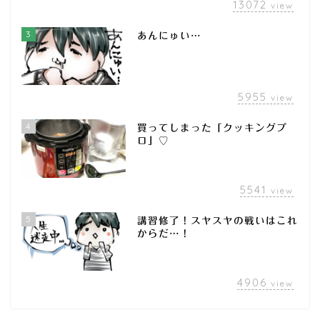
13072
view
3
あんにゅい…
5955
view
4
買ってしまった「クッキングプ
ロ」♡
5541
view
5
講習修了！スヤスヤの戦いはこれ
からだ…！
4906
view