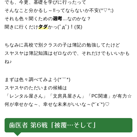
でも、今更、基礎を学びに行ったって
そんなこと分かるし～!!ってならないか不安(^▽^;)
それも色々聞くための
…なのかな？
選考
聞きに行くだけ
かっ(ﾟдﾟ)！(笑)
タダ
ちなみに高校で別クラスの子は簿記の勉強してたけど
スヤスヤは簿記知識はゼロなので、それだけでもいいかも
ね♪
まずは色々調べてみよう(*´˘`*)
スヤスヤのただいまの候補は
「レンタル屋さん」「文房具屋さん」「PC関連」が有力☆
何が幸せかな～、幸せな未来がいいな～(*´ε`*)♡
歯医者 第6戦「被覆…そして」