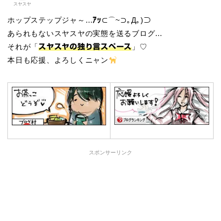
スヤスヤ
ホップステップジャ～…
⊂⌒~⊃｡Д｡)⊃
ｱｯ
あられもないスヤスヤの実態を送るブログ…
それが「
」♡
スヤスヤの独り言スペース
本日も応援、よろしくニャン
スポンサーリンク