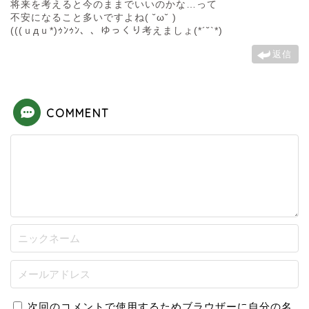
将来を考えると今のままでいいのかな…って
不安になること多いですよね( ˘ω˘ )
(((ｕдｕ*)ｩﾝｩﾝ、、ゆっくり考えましょ(*´˘`*)
返信
COMMENT
次回のコメントで使用するためブラウザーに自分の名