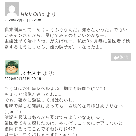
Nick Ollie
より:
2020年2月20日 22:38
職業訓練って、そういうふうなんだ。知らなかった。でもい
いチャンスだから、受けてみるのもいいのかなー。
虫歯は早く治そうね。がんばれー。私は3ヶ月毎に歯医者で検
索するようにしたら、歯の調子がよくなったよ。
返信
スヤスヤ
より:
2020年2月21日 00:19
もうほぼお仕事レベルよね、期間も時間も(^▽^;)
ちょっと想像と違ったわ…。
でも、確かに勉強して損はないし、
趣味で楽しむ知識はあっても、基礎的な知識はあまりない
(´;ω;｀)
簿記も興味はあるから受けてみようかなぁ( ˘ω˘ )
歯医者で今回感じたのは、やっぱりこまめにケアしないと
後悔するってことですね(ﾉД`)ｼｸｼｸ。
はーい、早く治しま～す(´・ω・｀)