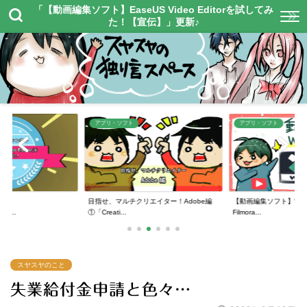
「【動画編集ソフト】EaseUS Video Editorを試してみ
た！【宣伝】」更新♪
アプリ・ソフト
アプリ・ソフト
】
目指せ、マルチクリエイター！Adobe編
【動画編集ソフト】Wonde
or...
①「Creati...
Filmora...
スヤスヤのこと
失業給付金申請と色々…