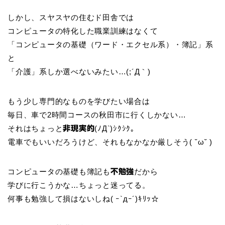
しかし、スヤスヤの住むド田舎では
コンピュータの特化した職業訓練はなくて
「コンピュータの基礎（ワード・エクセル系）・簿記」系
と
「介護」系しか選べないみたい…(;´Д｀)
もう少し専門的なものを学びたい場合は
毎日、車で2時間コースの秋田市に行くしかない…
それはちょっと
(ﾉД`)ｼｸｼｸ。
非現実的
電車でもいいだろうけど、それもなかなか厳しそう( ˘ω˘ )
コンピュータの基礎も簿記も
だから
不勉強
学びに行こうかな…ちょっと迷ってる。
何事も勉強して損はないしね( ｰ`дｰ´)ｷﾘｯ☆