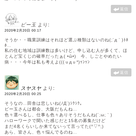
返信
ビー玉
より:
2020年2月20日 00:17
そうか・・職業訓練はそれほど選ぶ種類はないのね(;´д｀)ﾄﾎ
ﾎ…
私の住む地域は訓練数は多いけど、申し込む人が多くて、ほ
とんど宝くじの確率だったぁ( •ὢ•) 今、しごとやめたい
病・・・今年は私も考えよ(((ｕдｕ*)ｩﾝｩﾝ
返信
スヤスヤ
より:
2020年2月20日 00:25
そうなの…田舎は悲しいね(ﾉД`)ｼｸｼｸ。
ビー玉さんは都会、大阪だもんね…
色々選べるし、仕事も色々ありそうだもんね(´;ω;｀)
ハローワークで聞いた感じだと15名の募集だけど
まだ4名くらいしか来てないって言ってた(^▽^;)
あら、皆さん、色々悩んでるのね…