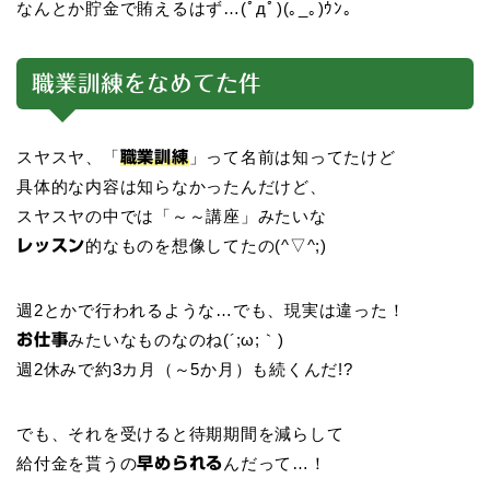
なんとか貯金で賄えるはず…(ﾟдﾟ)(｡_｡)ｳﾝ。
職業訓練をなめてた件
スヤスヤ、「
」って名前は知ってたけど
職業訓練
具体的な内容は知らなかったんだけど、
スヤスヤの中では「～～講座」みたいな
的なものを想像してたの(^▽^;)
レッスン
週2とかで行われるような…でも、現実は違った！
みたいなものなのね(´;ω;｀)
お仕事
週2休みで約3カ月（～5か月）も続くんだ!?
でも、それを受けると待期期間を減らして
給付金を貰うの
んだって…！
早められる