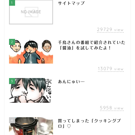
1
サイトマップ
29729
view
2
千鳥さんの番組で紹介されていた
「醤油」を試してみたよ！
13079
view
3
あんにゅい…
5958
view
4
買ってしまった「クッキングプ
ロ」♡