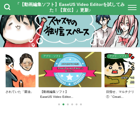
「【動画編集ソフト】EaseUS Video Editorを試してみ
た！【宣伝】」更新♪
アプリ・ソフト
アプリ・ソフト
紹介されていた「醤油」
【動画編集ソフト】
目指せ、マルチクリエイ
EaseUS Video Editor...
①「Creati...