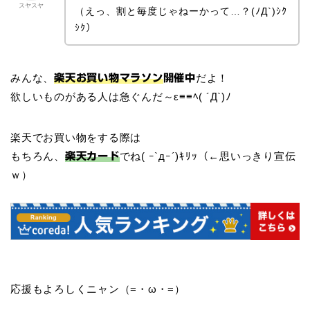
スヤスヤ
（えっ、割と毎度じゃねーかって…？(ﾉД`)ｼｸ
ｼｸ）
みんな、
だよ！
楽天お買い物マラソン
開催中
欲しいものがある人は急ぐんだ～ε≡≡ﾍ( ´Д`)ﾉ
楽天でお買い物をする際は
もちろん、
でね( ｰ`дｰ´)ｷﾘｯ（←思いっきり宣伝
楽天カード
ｗ）
応援もよろしくニャン（=・ω・=）