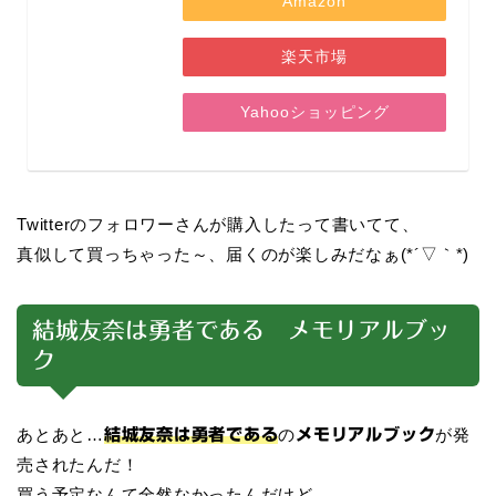
Amazon
楽天市場
Yahooショッピング
Twitterのフォロワーさんが購入したって書いてて、
真似して買っちゃった～、届くのが楽しみだなぁ(*´▽｀*)
結城友奈は勇者である メモリアルブッ
ク
あとあと…
の
が発
結城友奈は勇者である
メモリアルブック
売されたんだ！
買う予定なんて全然なかったんだけど…