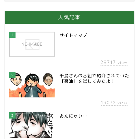
人気記事
1
サイトマップ
29717
view
2
千鳥さんの番組で紹介されていた
「醤油」を試してみたよ！
13072
view
3
あんにゅい…