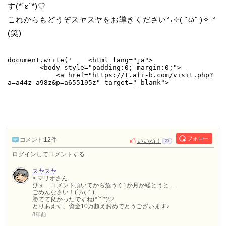
す(*´ε`*)♡
これからもどうぞスヤスヤをお導きください°˖✧( ˘ω˘ )✧˖°
(笑)