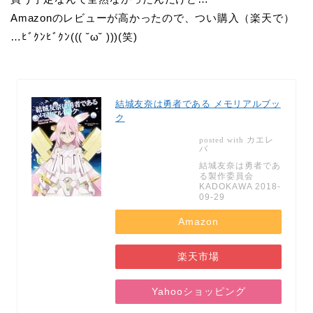
Amazonのレビューが高かったので、つい購入（楽天で）
…ﾋﾞｸﾝﾋﾞｸﾝ((( ˘ω˘ )))(笑)
結城友奈は勇者である メモリアルブッ
ク
カエレ
posted with
バ
結城友奈は勇者であ
る製作委員会
KADOKAWA 2018-
09-29
Amazon
楽天市場
Yahooショッピング