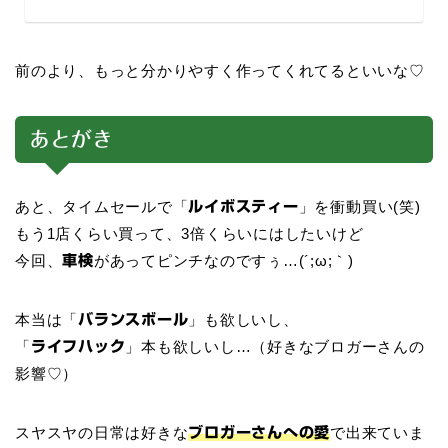
前のより、もっと分かりやすく作ってくれてるといいな♡
あとがき
あと、タイムセールで「
」を衝動買い(笑)
ルイボスティー
もう1店くらい買って、3倍くらいにはしたいけど
今回、
があってピンチなのですぅ…(´;ω;｀)
車検
本当は「
」も欲しいし、
バランスボール
「
」本も欲しいし…（好きなブロガーさんの
ライフハック
影響♡）
スヤスヤの日常は好きな
で出来ていま
ブロガーさんへの愛