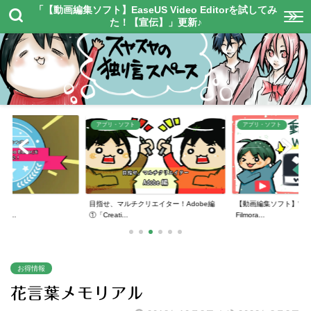
「【動画編集ソフト】EaseUS Video Editorを試してみ
た！【宣伝】」更新♪
アプリ・ソフト
アプリ・ソフト
エイター！Adobe編
【動画編集ソフト】Wondershare
【動画編集サイト】Flex
Filmora...
た！【宣伝】
お得情報
花言葉メモリアル