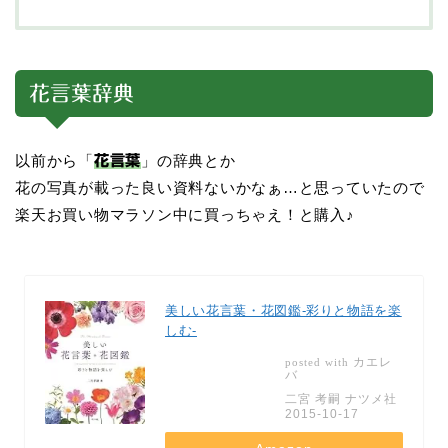
花言葉辞典
以前から「
」の辞典とか
花言葉
花の写真が載った良い資料ないかなぁ…と思っていたので
楽天お買い物マラソン中に買っちゃえ！と購入♪
美しい花言葉・花図鑑‐彩りと物語を楽
しむ‐
カエレ
posted with
バ
二宮 考嗣 ナツメ社
2015-10-17