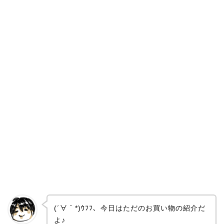
(´∀｀*)ｳﾌﾌ、今日はただのお買い物の紹介だ
よ♪