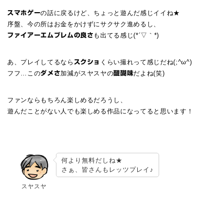
の話に戻るけど、ちょっと遊んだ感じイイね★
スマホゲー
序盤、今の所はお金をかけずにサクサク進めるし、
も出てる感じ(*´▽｀*)
ファイアーエムブレムの良さ
あ、プレイしてるなら
くらい撮れって感じだね(;^ω^)
スクショ
フフ…この
加減がスヤスヤの
だよね(笑)
ダメさ
醍醐味
ファンならもちろん楽しめるだろうし、
遊んだことがない人でも楽しめる作品になってると思います！
何より無料だしね★
さぁ、皆さんもレッツプレイ♪
スヤスヤ