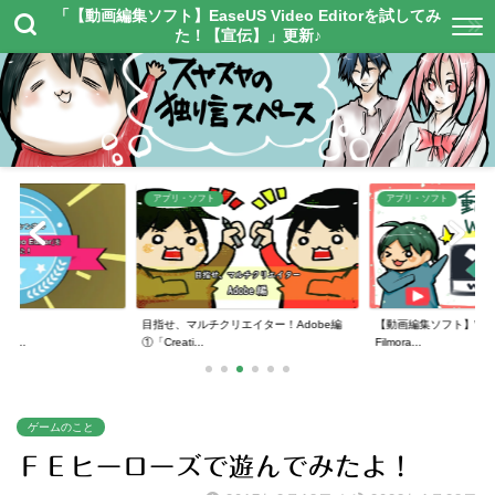
「【動画編集ソフト】EaseUS Video Editorを試してみ
た！【宣伝】」更新♪
アプリ・ソフト
アプリ・ソフト
】
目指せ、マルチクリエイター！Adobe編
【動画編集ソフト】Wonde
or...
①「Creati...
Filmora...
ゲームのこと
ＦＥヒーローズで遊んでみたよ！