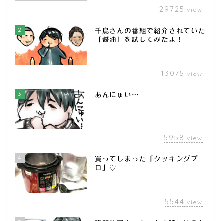
29725
view
2
千鳥さんの番組で紹介されていた
「醤油」を試してみたよ！
13075
view
3
あんにゅい…
5958
view
4
買ってしまった「クッキングプ
ロ」♡
5544
view