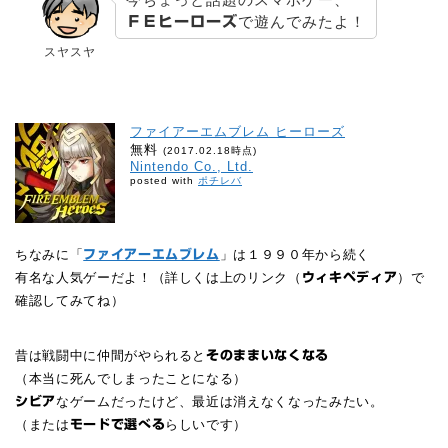
で遊んでみたよ！
ＦＥヒーローズ
スヤスヤ
ファイアーエムブレム ヒーローズ
無料
(2017.02.18時点)
Nintendo Co., Ltd.
posted with
ポチレバ
ちなみに「
」は１９９０年から続く
ファイアーエムブレム
有名な人気ゲーだよ！（詳しくは上のリンク（
）で
ウィキペディア
確認してみてね）
昔は戦闘中に仲間がやられると
そのままいなくなる
（本当に死んでしまったことになる）
なゲームだったけど、最近は消えなくなったみたい。
シビア
（または
らしいです）
モードで選べる