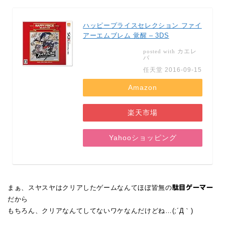
ハッピープライスセレクション ファイ
アーエムブレム 覚醒 – 3DS
カエレ
posted with
バ
任天堂 2016-09-15
Amazon
楽天市場
Yahooショッピング
まぁ、スヤスヤはクリアしたゲームなんてほぼ皆無の
駄目ゲーマー
だから
もちろん、クリアなんてしてないワケなんだけどね…(;´Д｀)