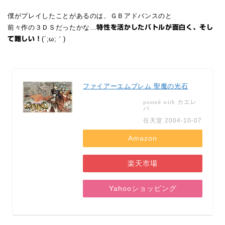
僕がプレイしたことがあるのは、ＧＢアドバンスのと
前々作の３ＤＳだったかな…
特性を活かしたバトルが面白く、そし
(´;ω;｀)
て難しい！
ファイアーエムブレム 聖魔の光石
カエレ
posted with
バ
任天堂 2004-10-07
Amazon
楽天市場
Yahooショッピング