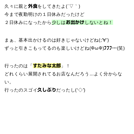
久々に親と
をしてきたよ(´▽｀)
外食
今まで夜勤明けの１日休みだったけど
２日休みになったから
少しは
しないとね！
お出かけ
まぁ、基本出かけるのは好きじゃないけどね(;’∀’)
ずっと引きこもってるのも楽しいけどね(ΦωΦ)
(笑)
ﾌﾌﾌ…
行ったのは「
」！
すたみな太郎
どれくらい展開されてるお店なんだろう…よく分からな
い。
行ったのスゴイ
だったし(‘◇’)ゞ
久しぶり