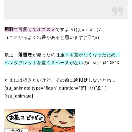
で可愛くてオススメ
ですよぅ((((ｏﾉ´3｀)ﾉ
無料
（これからよく出番があると思います(^▽^)/）
最近、
が減ったのは
座卓を置かなくなったため、
落書き
ペンタブレットを置くスペースがない
の(´;ω;｀)ﾎﾟﾛﾎﾟﾛ
たまには描きたいけど、その前に
しないとね…
片付け
[su_animate type=”flash” duration=”8″]ﾊﾌｩ(´Д｀)
[/su_animate]