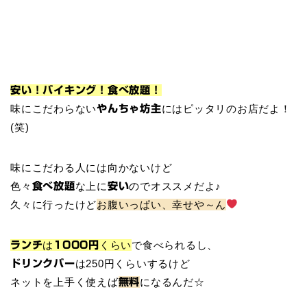
安い！バイキング！食べ放題！
味にこだわらない
にはピッタリのお店だよ！
やんちゃ坊主
(笑)
味にこだわる人には向かないけど
色々
な上に
のでオススメだよ♪
食べ放題
安い
久々に行ったけど
お腹いっぱい、幸せや～ん
は
くらい
で食べられるし、
ランチ
1000円
は250円くらいするけど
ドリンクバー
ネットを上手く使えば
になるんだ☆
無料