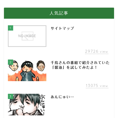
人気記事
1
サイトマップ
29726
view
2
千鳥さんの番組で紹介されていた
「醤油」を試してみたよ！
13075
view
3
あんにゅい…