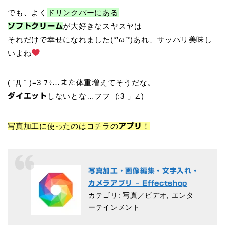
でも、よく
ドリンクバーにある
が大好きなスヤスヤは
ソフトクリーム
それだけで幸せになれました(*’ω’*)あれ、サッパリ美味し
いよね
( ´Д｀)=3 ﾌｩ…また体重増えてそうだな。
しないとな…フフ_(:3 」∠)_
ダイエット
写真加工に使ったのはコチラの
！
アプリ
写真加工・画像編集・文字入れ・
カメラアプリ – Effectshop
カテゴリ: 写真／ビデオ, エンタ
ーテインメント