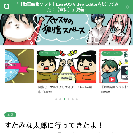
「【動画編集ソフト】EaseUS Video Editorを試してみ
た！【宣伝】」更新♪
アプリ・ソフト
アプリ・ソフト
】
目指せ、マルチクリエイター！Adobe編
【動画編集ソフト】Wonde
or...
①「Creati...
Filmora...
お店
すたみな太郎に行ってきたよ！