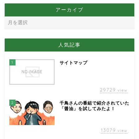
アーカイブ
人気記事
1
サイトマップ
29729
view
2
千鳥さんの番組で紹介されていた
「醤油」を試してみたよ！
13079
view