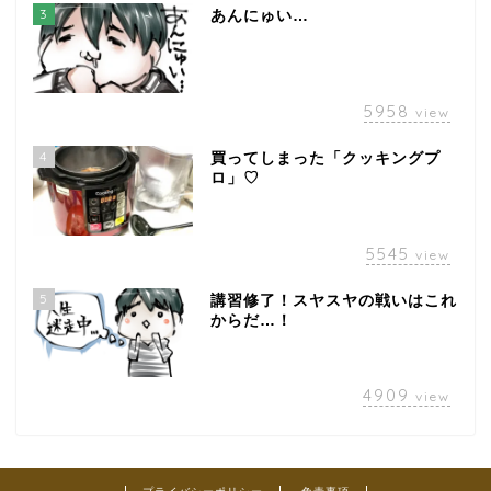
3
あんにゅい…
5958
view
4
買ってしまった「クッキングプ
ロ」♡
5545
view
5
講習修了！スヤスヤの戦いはこれ
からだ…！
4909
view