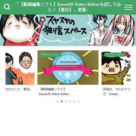
「【動画編集ソフト】EaseUS Video Editorを試してみ
た！【宣伝】」更新♪
アプリ・ソフト
アプリ・ソフト
紹介されていた「醤油」
【動画編集ソフト】
目指せ、マルチクリエイ
EaseUS Video Editor...
①「Creati...